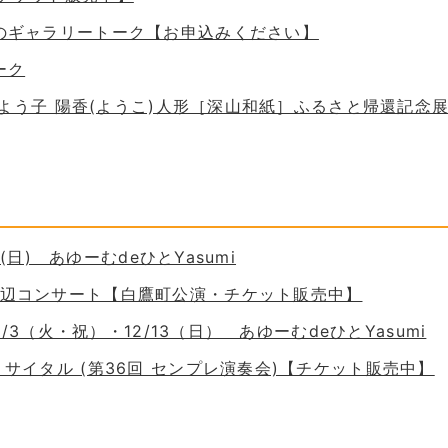
ためのギャラリートーク【お申込みください】
ーク
 谷口よう子 陽香(ようこ)人形［深山和紙］ふるさと帰還記念
30(日) あゆーむdeひとYasumi
の岸辺コンサート【白鷹町公演・チケット販売中】
11/3（火・祝）・12/13（日） あゆーむdeひとYasumi
ーリサイタル (第36回 センプレ演奏会)【チケット販売中】