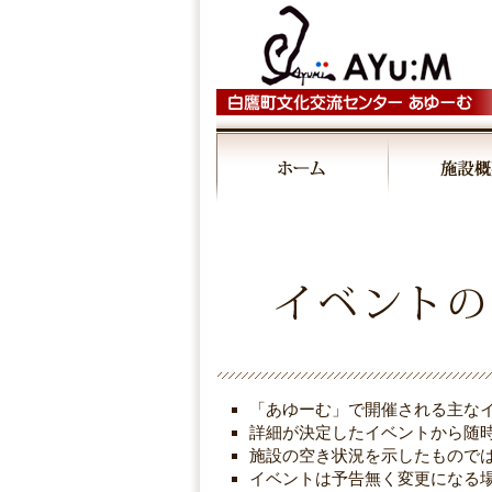
◤
00:00
■6/6（木）～7/28（日）「み～
01:00
02:00
03:00
「あゆーむ」で開催される主な
04:00
詳細が決定したイベントから随
施設の空き状況を示したもので
イベントは予告無く変更になる
05:00