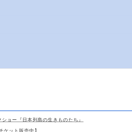
ークショー『日本列島の生きものたち』
【チケット販売中】