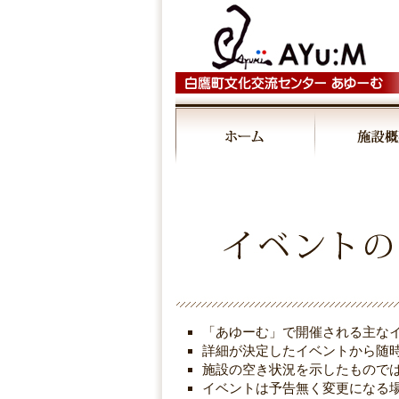
◤
00:00
■6/6（木）～7/28（日）「み～
01:00
02:00
03:00
「あゆーむ」で開催される主な
04:00
詳細が決定したイベントから随
施設の空き状況を示したもので
イベントは予告無く変更になる