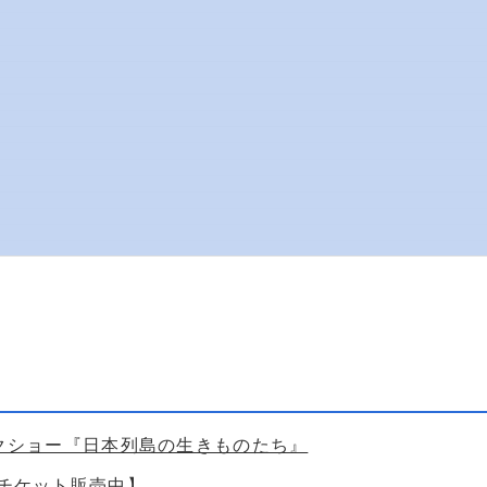
ークショー『日本列島の生きものたち』
【チケット販売中】