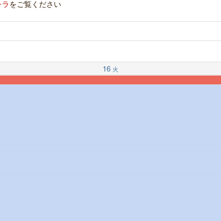
チラ
をご覧ください
16
火