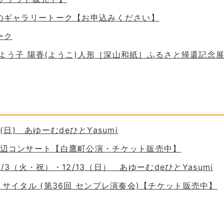
ためのギャラリートーク【お申込みください】
ーク
 谷口よう子 陽香(ようこ)人形［深山和紙］ふるさと帰還記念
30(日) あゆーむdeひとYasumi
の岸辺コンサート【白鷹町公演・チケット販売中】
11/3（火・祝）・12/13（日） あゆーむdeひとYasumi
ーリサイタル (第36回 センプレ演奏会)【チケット販売中】