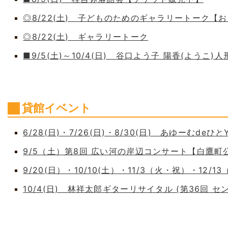
◎8/22(土) 子どものためのギャラリートーク【
◎8/22(土) ギャラリートーク
■9/5(土)～10/4(日) 谷口よう子 陽香(よう
貸館イベント
6/28(日)・7/26(日)・8/30(日) あゆーむdeひとY
9/5（土）第8回 広い河の岸辺コンサート【白鷹
9/20(日）・10/10(土）・11/3（火・祝）・12/1
10/4(日) 林祥太郎ギターリサイタル (第36回 