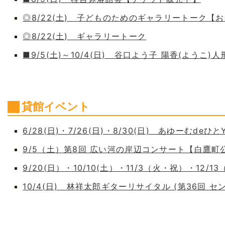
◎8/22(土) 子どものためのギャラリートーク【
◎8/22(土) ギャラリートーク
■9/5(土)～10/4(日) 谷口よう子 陽香(よう
貸館イベント
6/28(日)・7/26(日)・8/30(日) あゆーむdeひとY
9/5（土）第8回 広い河の岸辺コンサート【白鷹
9/20(日）・10/10(土）・11/3（火・祝）・12/1
10/4(日) 林祥太郎ギターリサイタル (第36回 