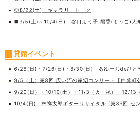
◎8/22(土) ギャラリートーク
■9/5(土)～10/4(日) 谷口よう子 陽香(よう
貸館イベント
6/28(日)・7/26(日)・8/30(日) あゆーむdeひとY
9/5（土）第8回 広い河の岸辺コンサート【白鷹
9/20(日）・10/10(土）・11/3（火・祝）・12/1
10/4(日) 林祥太郎ギターリサイタル (第36回 