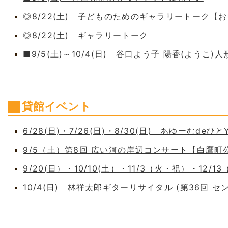
◎8/22(土) 子どものためのギャラリートーク【
◎8/22(土) ギャラリートーク
■9/5(土)～10/4(日) 谷口よう子 陽香(よう
貸館イベント
6/28(日)・7/26(日)・8/30(日) あゆーむdeひとY
9/5（土）第8回 広い河の岸辺コンサート【白鷹
9/20(日）・10/10(土）・11/3（火・祝）・12/1
10/4(日) 林祥太郎ギターリサイタル (第36回 