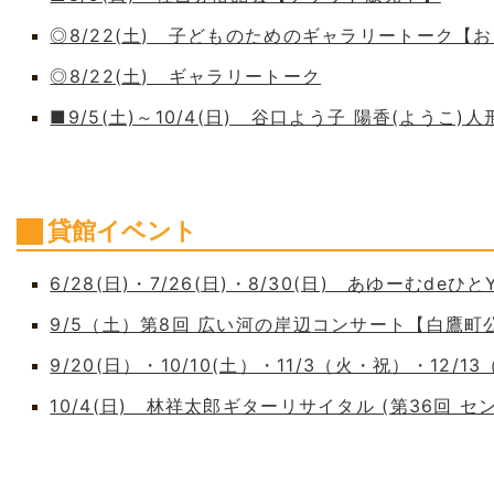
◎8/22(土) 子どものためのギャラリートーク【
◎8/22(土) ギャラリートーク
■9/5(土)～10/4(日) 谷口よう子 陽香(よう
貸館イベント
6/28(日)・7/26(日)・8/30(日) あゆーむdeひとY
9/5（土）第8回 広い河の岸辺コンサート【白鷹
9/20(日）・10/10(土）・11/3（火・祝）・12/1
10/4(日) 林祥太郎ギターリサイタル (第36回 