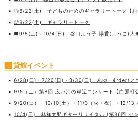
◎8/22(土) 子どものためのギャラリートーク【
◎8/22(土) ギャラリートーク
■9/5(土)～10/4(日) 谷口よう子 陽香(よう
貸館イベント
6/28(日)・7/26(日)・8/30(日) あゆーむdeひとY
9/5（土）第8回 広い河の岸辺コンサート【白鷹
9/20(日）・10/10(土）・11/3（火・祝）・12/1
10/4(日) 林祥太郎ギターリサイタル (第36回 