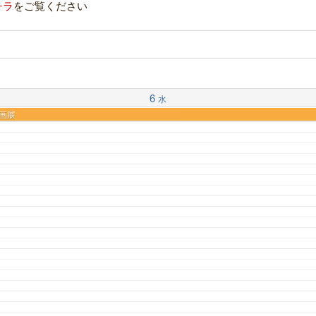
チラ
をご覧ください
6
水
洋画展