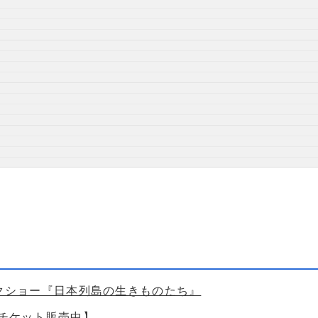
ークショー『日本列島の生きものたち』
【チケット販売中】