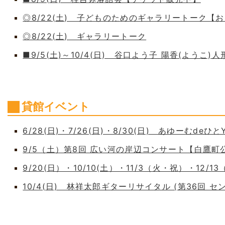
◎8/22(土) 子どものためのギャラリートーク【
◎8/22(土) ギャラリートーク
■9/5(土)～10/4(日) 谷口よう子 陽香(よう
貸館イベント
6/28(日)・7/26(日)・8/30(日) あゆーむdeひとY
9/5（土）第8回 広い河の岸辺コンサート【白鷹
9/20(日）・10/10(土）・11/3（火・祝）・12/1
10/4(日) 林祥太郎ギターリサイタル (第36回 