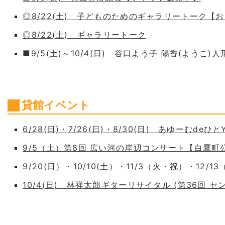
◎8/22(土) 子どものためのギャラリートーク【
◎8/22(土) ギャラリートーク
■9/5(土)～10/4(日) 谷口よう子 陽香(よう
貸館イベント
6/28(日)・7/26(日)・8/30(日) あゆーむdeひとY
9/5（土）第8回 広い河の岸辺コンサート【白鷹
9/20(日）・10/10(土）・11/3（火・祝）・12/1
10/4(日) 林祥太郎ギターリサイタル (第36回 