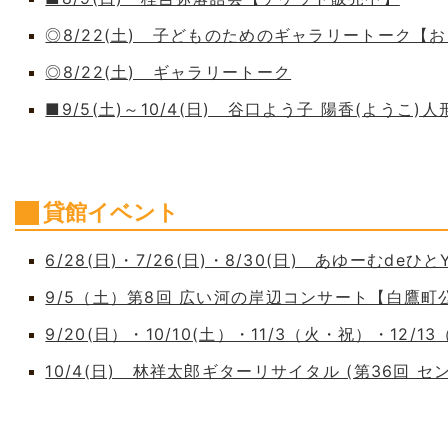
◎8/22(土) 子どものためのギャラリートーク【
◎8/22(土) ギャラリートーク
■9/5(土)～10/4(日) 谷口よう子 陽香(よう
貸館イベント
6/28(日)・7/26(日)・8/30(日) あゆーむdeひとY
9/5（土）第8回 広い河の岸辺コンサート【白鷹
9/20(日）・10/10(土）・11/3（火・祝）・12/1
10/4(日) 林祥太郎ギターリサイタル (第36回 