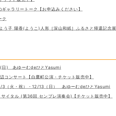
ためのギャラリートーク【お申込みください】
ーク
 谷口よう子 陽香(ようこ)人形［深山和紙］ふるさと帰還記念
30(日) あゆーむdeひとYasumi
の岸辺コンサート【白鷹町公演・チケット販売中】
11/3（火・祝）・12/13（日） あゆーむdeひとYasumi
ーリサイタル (第36回 センプレ演奏会)【チケット販売中】