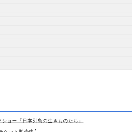
ークショー『日本列島の生きものたち』
【チケット販売中】