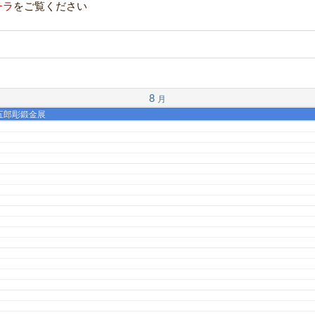
チラ
をご覧ください
8
月
下五郎彫鍛金展