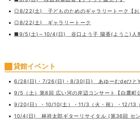
◎8/22(土) 子どものためのギャラリートーク【
◎8/22(土) ギャラリートーク
■9/5(土)～10/4(日) 谷口よう子 陽香(よう
貸館イベント
6/28(日)・7/26(日)・8/30(日) あゆーむdeひとY
9/5（土）第8回 広い河の岸辺コンサート【白鷹
9/20(日）・10/10(土）・11/3（火・祝）・12/1
10/4(日) 林祥太郎ギターリサイタル (第36回 