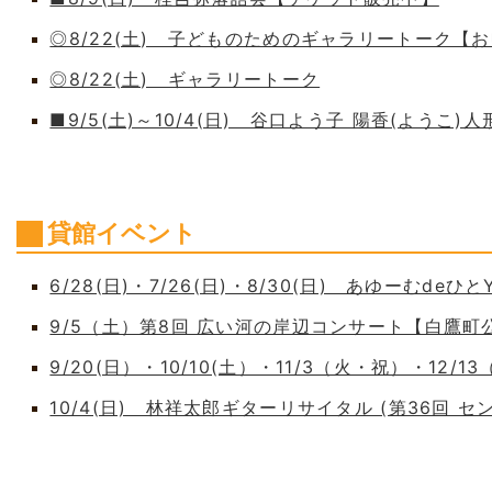
◎8/22(土) 子どものためのギャラリートーク【
◎8/22(土) ギャラリートーク
■9/5(土)～10/4(日) 谷口よう子 陽香(よう
貸館イベント
6/28(日)・7/26(日)・8/30(日) あゆーむdeひとY
9/5（土）第8回 広い河の岸辺コンサート【白鷹
9/20(日）・10/10(土）・11/3（火・祝）・12/1
10/4(日) 林祥太郎ギターリサイタル (第36回 