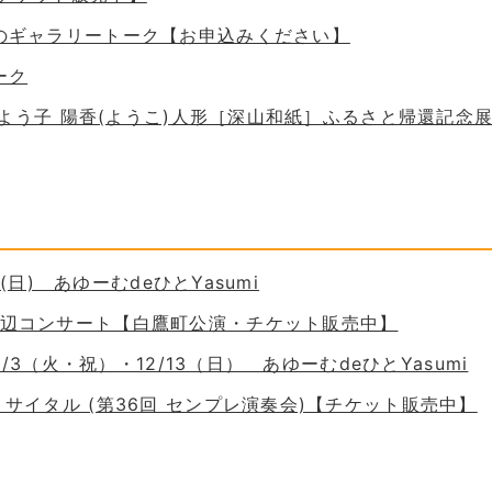
ためのギャラリートーク【お申込みください】
ーク
 谷口よう子 陽香(ようこ)人形［深山和紙］ふるさと帰還記念
30(日) あゆーむdeひとYasumi
の岸辺コンサート【白鷹町公演・チケット販売中】
11/3（火・祝）・12/13（日） あゆーむdeひとYasumi
ーリサイタル (第36回 センプレ演奏会)【チケット販売中】