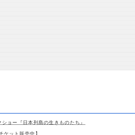
ークショー『日本列島の生きものたち』
【チケット販売中】