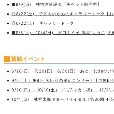
■8/9(日) 桂吉弥落語会【チケット販売中】
◎8/22(土) 子どものためのギャラリートーク【
◎8/22(土) ギャラリートーク
■9/5(土)～10/4(日) 谷口よう子 陽香(よう
貸館イベント
6/28(日)・7/26(日)・8/30(日) あゆーむdeひとY
9/5（土）第8回 広い河の岸辺コンサート【白鷹
9/20(日）・10/10(土）・11/3（火・祝）・12/1
10/4(日) 林祥太郎ギターリサイタル (第36回 