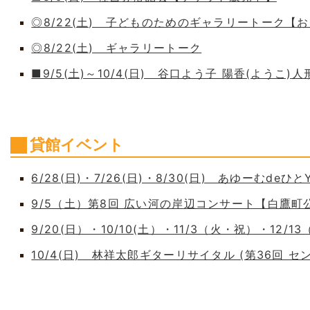
◎8/22(土) 子どものためのギャラリートーク【
◎8/22(土) ギャラリートーク
■9/5(土)～10/4(日) 谷口よう子 陽香(よう
貸館イベント
6/28(日)・7/26(日)・8/30(日) あゆーむdeひとY
9/5（土）第8回 広い河の岸辺コンサート【白鷹
9/20(日）・10/10(土）・11/3（火・祝）・12/1
10/4(日) 林祥太郎ギターリサイタル (第36回 