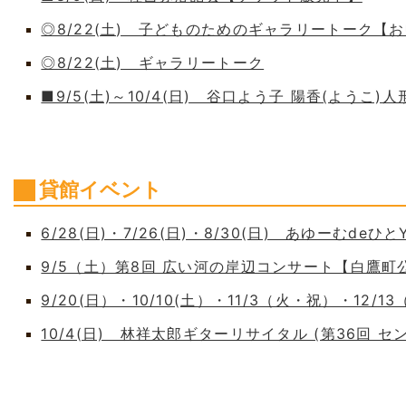
◎8/22(土) 子どものためのギャラリートーク【
◎8/22(土) ギャラリートーク
■9/5(土)～10/4(日) 谷口よう子 陽香(よう
貸館イベント
6/28(日)・7/26(日)・8/30(日) あゆーむdeひとY
9/5（土）第8回 広い河の岸辺コンサート【白鷹
9/20(日）・10/10(土）・11/3（火・祝）・12/1
10/4(日) 林祥太郎ギターリサイタル (第36回 