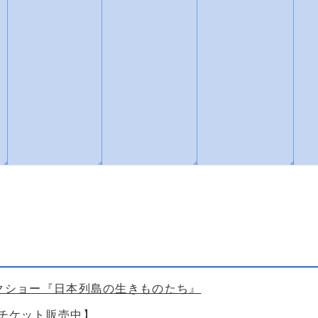
◢
◢
◢
◢
ークショー『日本列島の生きものたち』
【チケット販売中】