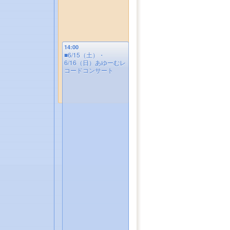
14:00
■6/15（土）・
6/16（日）あゆーむレ
コードコンサート