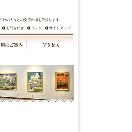
内外の人々との交流の場を目指します。
お問合わせ
リンク
サイトマップ
◤
6（木）～7/28（日）
■6/6（木）～7/28（日）
～んな飯鉢王朝が集
「み～んな飯鉢王朝が集
もの展」
めたもの展」