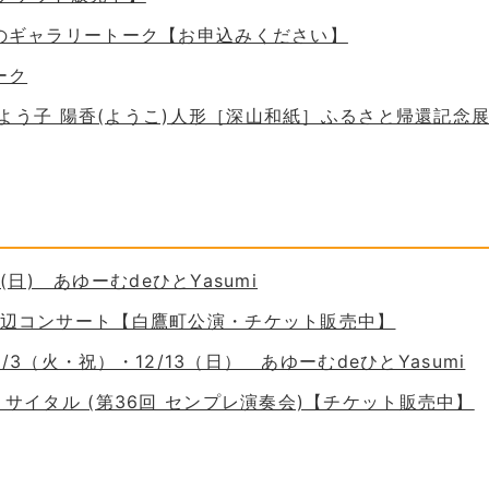
ためのギャラリートーク【お申込みください】
ーク
 谷口よう子 陽香(ようこ)人形［深山和紙］ふるさと帰還記念
30(日) あゆーむdeひとYasumi
の岸辺コンサート【白鷹町公演・チケット販売中】
11/3（火・祝）・12/13（日） あゆーむdeひとYasumi
ーリサイタル (第36回 センプレ演奏会)【チケット販売中】