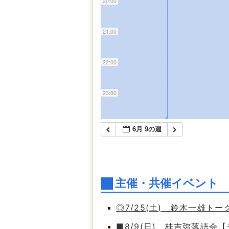
20:00
21:00
22:00
23:00
◢
6月 9の週
主催・共催イベント
◎7/25(土) 鈴木一雄ト
■8/9(日) 桂吉弥落語会