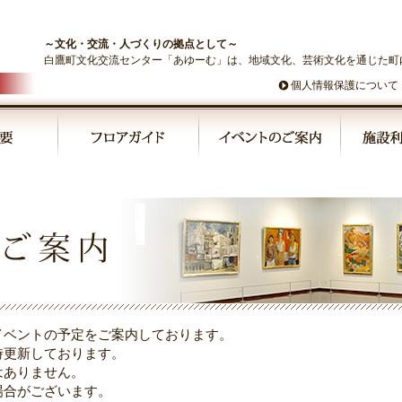
～文化・交流・人づくりの拠点として～
白鷹町文化交流センター「あゆーむ」は、地域文化、芸術文化を通じた町
個人情報保護について
◤
◤
◤
◤
■6/6（木）～
■6/6（木）～
■6/6（木）～
■6/
な
7/28（日）「み～んな
7/28（日）「み～んな
7/28（日）「み～んな
「み
の
飯鉢王朝が集めたもの
飯鉢王朝が集めたもの
飯鉢王朝が集めたもの
めた
展」
展」
展」
イベントの予定をご案内しております。
時更新しております。
はありません。
場合がございます。