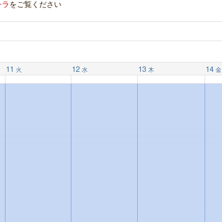
チラ
をご覧ください
11
12
13
14
火
水
木
金