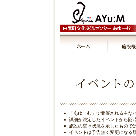
◤
◤
00:00
■6/6（木）～
■6/6（木）～
7/28（日）「み～んな
7/28（日）「み～ん
飯鉢王朝が集めたもの
飯鉢王朝が集めたも
展」
展」
01:00
02:00
03:00
「あゆーむ」で開催される主な
04:00
詳細が決定したイベントから随
施設の空き状況を示したもので
イベントは予告無く変更になる
05:00