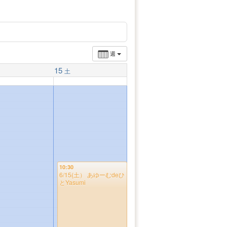
週
15
土
10:30
6/15(土） あゆーむdeひ
とYasumi