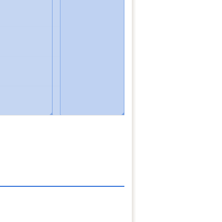
◢
◢
◢