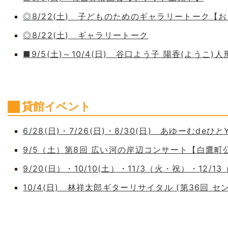
◎8/22(土) 子どものためのギャラリートーク【
◎8/22(土) ギャラリートーク
■9/5(土)～10/4(日) 谷口よう子 陽香(よう
貸館イベント
6/28(日)・7/26(日)・8/30(日) あゆーむdeひとY
9/5（土）第8回 広い河の岸辺コンサート【白鷹
9/20(日）・10/10(土）・11/3（火・祝）・12/1
10/4(日) 林祥太郎ギターリサイタル (第36回 