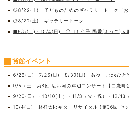
◎8/22(土) 子どものためのギャラリートーク【
◎8/22(土) ギャラリートーク
■9/5(土)～10/4(日) 谷口よう子 陽香(よう
貸館イベント
6/28(日)・7/26(日)・8/30(日) あゆーむdeひとY
9/5（土）第8回 広い河の岸辺コンサート【白鷹
9/20(日）・10/10(土）・11/3（火・祝）・12/1
10/4(日) 林祥太郎ギターリサイタル (第36回 