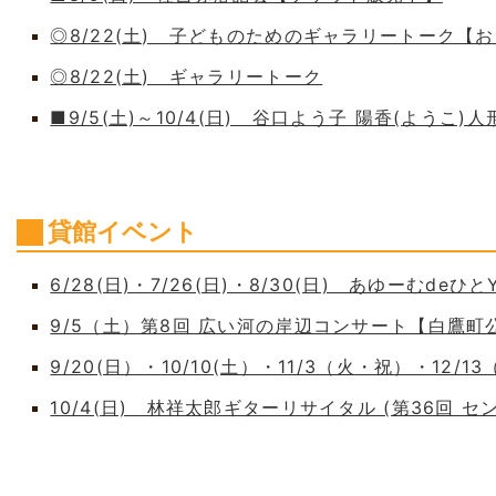
◎8/22(土) 子どものためのギャラリートーク【
◎8/22(土) ギャラリートーク
■9/5(土)～10/4(日) 谷口よう子 陽香(よう
貸館イベント
6/28(日)・7/26(日)・8/30(日) あゆーむdeひとY
9/5（土）第8回 広い河の岸辺コンサート【白鷹
9/20(日）・10/10(土）・11/3（火・祝）・12/1
10/4(日) 林祥太郎ギターリサイタル (第36回 