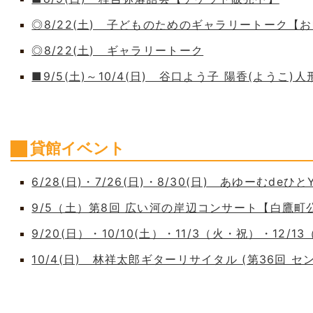
◎8/22(土) 子どものためのギャラリートーク【
◎8/22(土) ギャラリートーク
■9/5(土)～10/4(日) 谷口よう子 陽香(よう
貸館イベント
6/28(日)・7/26(日)・8/30(日) あゆーむdeひとY
9/5（土）第8回 広い河の岸辺コンサート【白鷹
9/20(日）・10/10(土）・11/3（火・祝）・12/1
10/4(日) 林祥太郎ギターリサイタル (第36回 