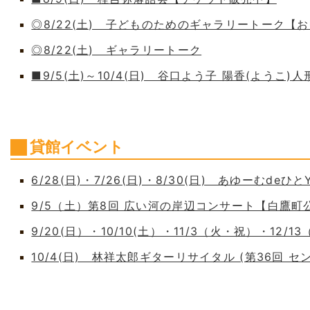
◎8/22(土) 子どものためのギャラリートーク【
◎8/22(土) ギャラリートーク
■9/5(土)～10/4(日) 谷口よう子 陽香(よう
貸館イベント
6/28(日)・7/26(日)・8/30(日) あゆーむdeひとY
9/5（土）第8回 広い河の岸辺コンサート【白鷹
9/20(日）・10/10(土）・11/3（火・祝）・12/1
10/4(日) 林祥太郎ギターリサイタル (第36回 