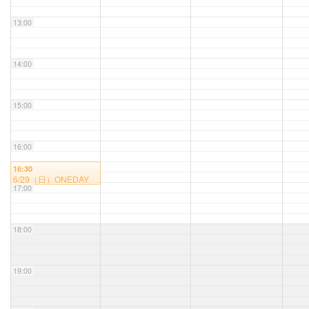
13:00
14:00
15:00
16:00
16:30
6/29（日）ONEDAY
17:00
MUSIC LIVE VOL.8
18:00
19:00