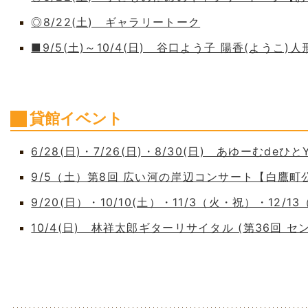
◎8/22(土) ギャラリートーク
■9/5(土)～10/4(日) 谷口よう子 陽香(よう
貸館イベント
6/28(日)・7/26(日)・8/30(日) あゆーむdeひとY
9/5（土）第8回 広い河の岸辺コンサート【白鷹
9/20(日）・10/10(土）・11/3（火・祝）・12/1
10/4(日) 林祥太郎ギターリサイタル (第36回 