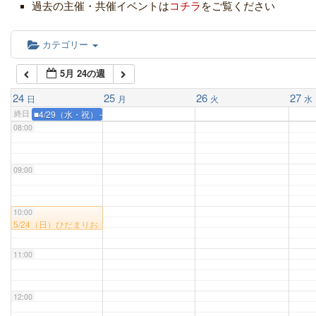
05:00
過去の主催・共催イベントは
コチラ
をご覧ください
06:00
カテゴリー
5月 24の週
07:00
24
25
26
27
日
月
火
水
終日
■4/29（水・祝）～5/24（日） 打掛名品展―創業300年の商家の蔵に眠
08:00
09:00
10:00
10:00
5/24（日）ひだまりお
はなしの会「耳なし芳
一」朗読劇
11:00
12:00