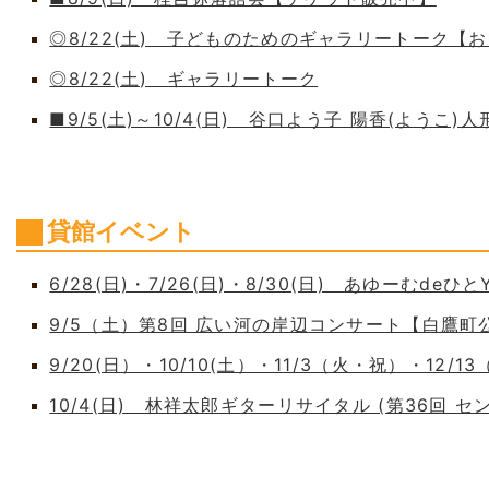
◎8/22(土) 子どものためのギャラリートーク【
◎8/22(土) ギャラリートーク
■9/5(土)～10/4(日) 谷口よう子 陽香(よう
貸館イベント
6/28(日)・7/26(日)・8/30(日) あゆーむdeひとY
9/5（土）第8回 広い河の岸辺コンサート【白鷹
9/20(日）・10/10(土）・11/3（火・祝）・12/1
10/4(日) 林祥太郎ギターリサイタル (第36回 