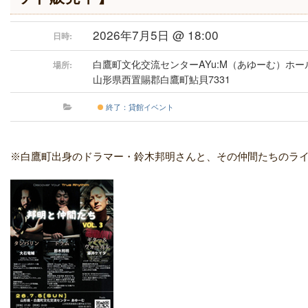
2026年7月5日 @ 18:00
日時:
白鷹町文化交流センターAYu:M（あゆーむ）ホー
場所:
山形県西置賜郡白鷹町鮎貝7331
終了：貸館イベント
※白鷹町出身のドラマー・鈴木邦明さんと、その仲間たちのラ