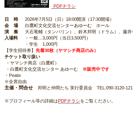
PDFチラシ
日 時
2026年7月5日（日）18:00開演（17:30開場）
会 場
白鷹町文化交流センターあゆーむ ホール
演 奏
大石竜輔（タンバリン）、鈴木邦明（ドラム）、藤井
入場料
・一般…3,000円（当日3,500円）
・学生 1,000円
【学生招待券】
先着30枚（ヤマシチ商店のみ）
チケット取り扱い
・ヤマシチ商店（白鷹町）
・白鷹町文化交流センター あゆーむ
※
販売中です
・Peatix
※全席自由
主催・問合せ
邦明と仲間たち 実行委員会 TEL.090-3120-1
※プロフィール等の詳細は
PDFチラシ
をご覧ください。