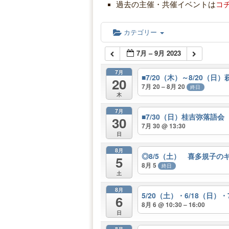
過去の主催・共催イベントは
コ
カテゴリー
7月 – 9月 2023
7月
■7/20（木）～8/20（
20
7月 20 – 8月 20
終日
木
7月
■7/30（日）桂吉弥落語会
30
7月 30 @ 13:30
日
8月
◎8/5（土） 喜多規子の
5
8月 5
終日
土
8月
5/20（土）・6/18（日）・
6
8月 6 @ 10:30 – 16:00
日
8月