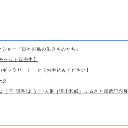
ークショー『日本列島の生きものたち』
【チケット販売中】
ためのギャラリートーク【お申込みください】
ーク
 谷口よう子 陽香(ようこ)人形［深山和紙］ふるさと帰還記念