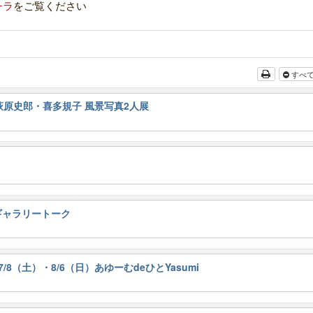
チラ
をご覧ください
すべ
日）萩原史郎・喜多規子 風景写真2人展
ギャラリートーク
7/8（土）・8/6（日）あゆーむdeひとYasumi