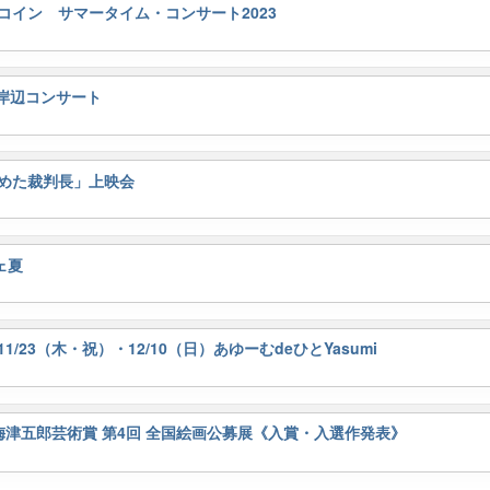
ンコイン サマータイム・コンサート2023
の岸辺コンサート
とめた裁判長」上映会
ェ夏
11/23（木・祝）・12/10（日）あゆーむdeひとYasumi
日）梅津五郎芸術賞 第4回 全国絵画公募展《入賞・入選作発表》